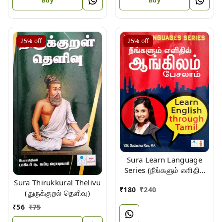
Buy
Buy
25%
off
25%
off
Sura Learn Language
Series (நீங்களும் எளிதில்
ஆங்கிலம் பேசலாம்)
Sura Thirukkural Thelivu
₹
180
₹
240
(துருக்குறல் தெளிவு)
₹
56
₹
75