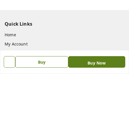
Quick Links
Home
My Account
My Orders
Buy
About Us
Buy Now
Contact Us
Get In Touch
8438018592
8438018592
princebookonline@gmail.com
No.187.N.S.C Bose Road , Flower Bazaar Parrys