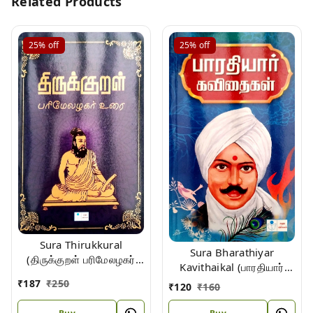
Related Products
25%
off
25%
off
Sura Thirukkural
Sura Bharathiyar
(திருக்குறள் பரிமேலழகர்
Kavithaikal (பாரதியார்
உரை)
கவிதைகள்)
₹
187
₹
250
₹
120
₹
160